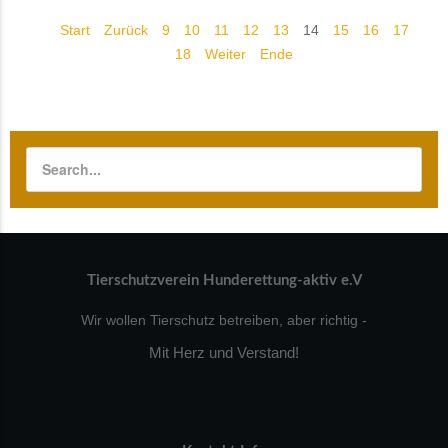
Start
Zurück
9
10
11
12
13
14
15
16
17
18
Weiter
Ende
Tierschutzverein Hunderettung-aktiv e.V
Wir wollen Tierschutz betreiben, aber richtig -
Mit Herz und Verstand!