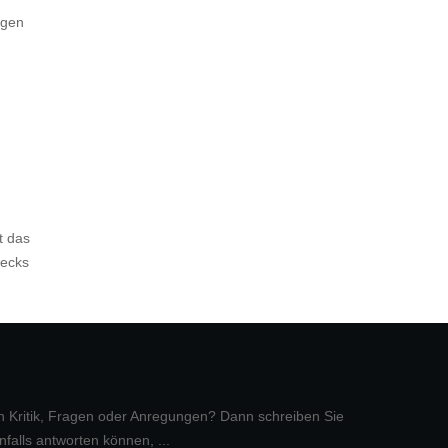
ngen
t das
wecks
n Kritik, Fragen oder Anregungen? Dann schreiben Sie
falls antworten können, ...