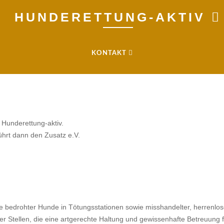
HUNDERETTUNG-AKTIV
KONTAKT
tiv e.V.
Hunderettung-aktiv.
führt dann den Zusatz e.V.
 bedrohter Hunde in Tötungsstationen sowie misshandelter, herrenlos
 Stellen, die eine artgerechte Haltung und gewissenhafte Betreuung f