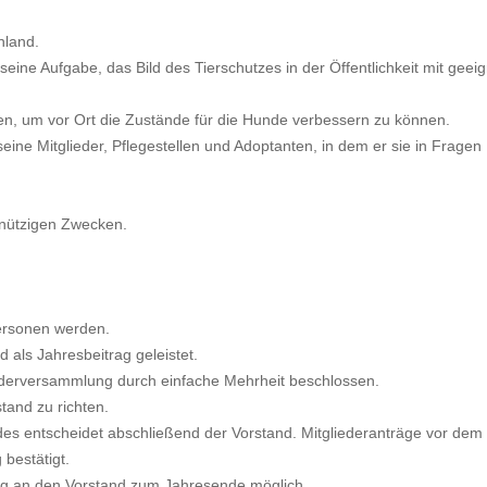
hland.
s seine Aufgabe, das Bild des Tierschutzes in der Öffentlichkeit mit geei
, um vor Ort die Zustände für die Hunde verbessern zu können.
 seine Mitglieder, Pflegestellen und Adoptanten, in dem er sie in Fragen
nnützigen Zwecken.
Personen werden.
rd als Jahresbeitrag geleistet.
iederversammlung durch einfache Mehrheit beschlossen.
stand zu richten.
edes entscheidet abschließend der Vorstand. Mitgliederanträge vor dem
bestätigt.
igung an den Vorstand zum Jahresende möglich.