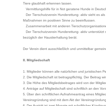
Tiere glaubhaft erkennen lassen.
Vermittlungshilfe für in Not geratene Hunde in Deutsc
Der Tierschutzverein Hunderettung-
aktiv sieht es al
Maßnahmen im positiven Sinne zu beeinflussen.
Zusammenarbeit mit anderen Tierschutzorganisationen
Der Tierschutzverein Hunderettung-
aktiv unterstützt
bezüglich der Haustierhaltung berät.
Der Verein dient ausschließlich und unmittelbar gemei
II. Mitgliedschaft
1. Mitglieder können alle natürlichen und juristischen 
2. Die Mitgliedschaft ist beitragspflichtig. Der Beitrag wi
3. Die Höhe des Mitgliedsbeitrages wird von der Mitgl
4. Anträge auf Mitgliedschaft sind schriftlich an den Vor
5. Über den schriftlichen Aufnahmeantrag eines Mitgli
Vereinsgründung sind mit dem Akt der Vereinsgründung 
6. Der Austritt ist zwei Monate mit schriftlicher Künd