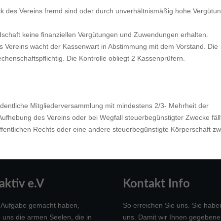
k des Vereins fremd sind oder durch unverhältnismäßig hohe Vergütu
liedschaft keine finanziellen Vergütungen und Zuwendungen erhalten.
s Vereins wacht der Kassenwart in Abstimmung mit dem Vorstand. Die
henschaftspflichtig. Die Kontrolle obliegt 2 Kassenprüfern.
rdentliche Mitgliederversammlung mit mindestens 2/3-
Mehrheit der
fhebung des Vereins oder bei Wegfall steuerbegünstigter Zwecke fäll
ffentlichen Rechts oder eine andere steuerbegünstigte Körperschaft z
ktiv e.V
Kontakt Info
ur Aufgabe gemacht haben,
So erreichen Sie uns. Sie habe
 uns die armen Seelen, die in
uns. Damit wir Ihnen gegebenen