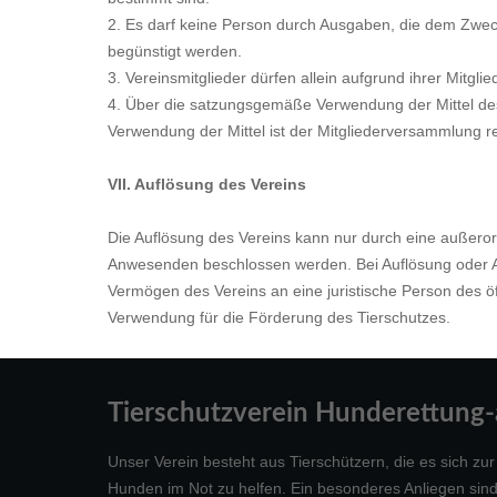
2. Es darf keine Person durch Ausgaben, die dem Zwec
begünstigt werden.
3. Vereinsmitglieder dürfen allein aufgrund ihrer Mitg
4. Über die satzungsgemäße Verwendung der Mittel de
Verwendung der Mittel ist der Mitgliederversammlung rec
VII. Auflösung des Vereins
Die Auflösung des Vereins kann nur durch eine außero
Anwesenden beschlossen werden. Bei Auflösung oder Au
Vermögen des Vereins an eine juristische Person des ö
Verwendung für die Förderung des Tierschutzes.
Tierschutzverein Hunderettung-a
Unser Verein besteht aus Tierschützern, die es sich z
Hunden im Not zu helfen. Ein besonderes Anliegen sind