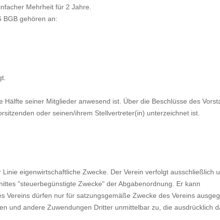
nfacher Mehrheit für 2 Jahre.
6 BGB gehören an:
t.
e Hälfte seiner Mitglieder anwesend ist. Über die Beschlüsse des Vors
orsitzenden oder seinen/ihrem Stellvertreter(in) unterzeichnet ist.
ster Linie eigenwirtschaftliche Zwecke. Der Verein verfolgt ausschließlich 
nittes "steuerbegünstigte Zwecke" der Abgabenordnung. Er kann
es Vereins dürfen nur für satzungsgemäße Zwecke des Vereins ausge
 und andere Zuwendungen Dritter unmittelbar zu, die ausdrücklich 