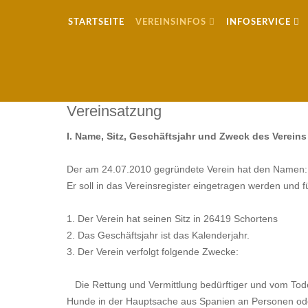
STARTSEITE
VEREINSINFOS
INFOSERVICE
Tierschutzverein Hunderettung-ak
Vereinsatzung
I. Name, Sitz, Geschäftsjahr und Zweck des Vereins
Der am 24.07.2010 gegründete Verein hat den Namen: 
Er soll in das Vereinsregister eingetragen werden und 
1. Der Verein hat seinen Sitz in 26419 Schortens
2. Das Geschäftsjahr ist das Kalenderjahr.
3. Der Verein verfolgt folgende Zwecke:
Die Rettung und Vermittlung bedürftiger und vom Tode
Hunde in der Hauptsache aus Spanien an Personen oder