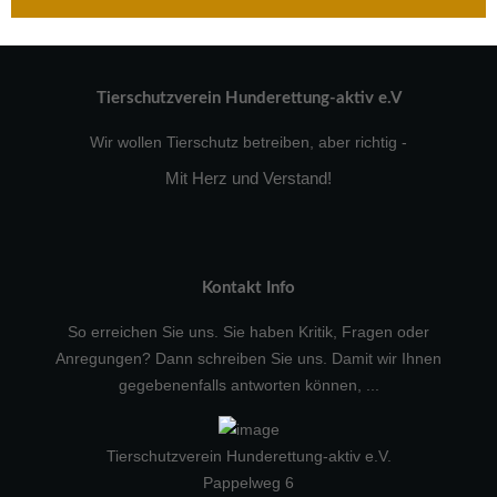
Tierschutzverein Hunderettung-aktiv e.V
Wir wollen Tierschutz betreiben, aber richtig -
Mit Herz und Verstand!
Kontakt Info
So erreichen Sie uns. Sie haben Kritik, Fragen oder
Anregungen? Dann schreiben Sie uns. Damit wir Ihnen
gegebenenfalls antworten können, ...
Tierschutzverein Hunderettung-aktiv e.V.
Pappelweg 6